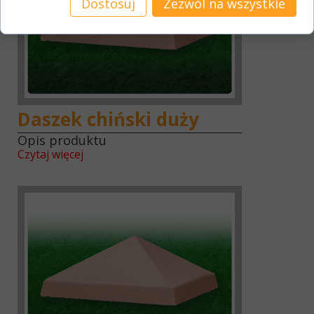
Dostosuj
Zezwól na wszystkie
Daszek chiński duży
Opis produktu
Czytaj więcej