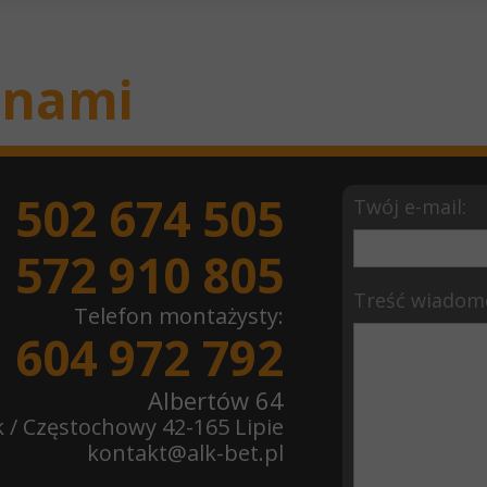
z nami
502 674 505
Twój e-mail:
572 910 805
Treść wiadomo
Telefon montażysty:
604 972 792
Albertów 64
k / Częstochowy 42-165 Lipie
kontakt@alk-bet.pl