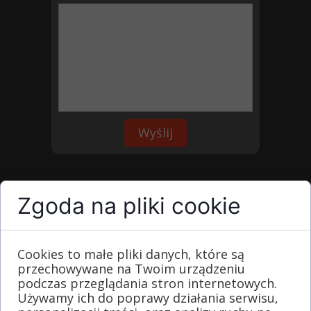
Wyślij
Jesteśmy firmą która produkuje oraz
Zgoda na pliki cookie
montuje ogrodzenia betonowe
jednostronne
i dwustronne.
Ogrodzenia wykonujemy z
Cookies to małe pliki danych, które są
wysokiej jakości cementu 42,5 z dodatkiem
przechowywane na Twoim urządzeniu
kruszywa.
podczas przeglądania stron internetowych.
Używamy ich do poprawy działania serwisu,
Takie zestawienie komponentów zapewnia