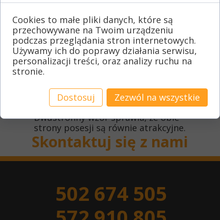
sąsiadów –
Cookies to małe pliki danych, które są
nasze dwustronne
przechowywane na Twoim urządzeniu
ogrodzenia betonowe.
podczas przeglądania stron internetowych.
Używamy ich do poprawy działania serwisu,
personalizacji treści, oraz analizy ruchu na
To krótkie hasło podkreśla, że to
stronie.
ogrodzenie nie tylko zapewnia
prywatność, ale także estetycznie
wygląda zarówno od strony
Dostosuj
Zezwól na wszystkie
właściciela, jak i sąsiada.
Dwustronny wzór sprawia, że obie
strony posesji są równie atrakcyjne.
Skontaktuj się z nami
502 674 505
572 910 805