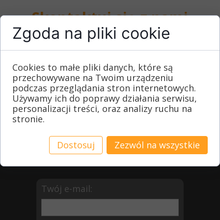
Skontaktuj się z nami
Zgoda na pliki cookie
502 674 505
Cookies to małe pliki danych, które są
przechowywane na Twoim urządzeniu
572 910 805
podczas przeglądania stron internetowych.
Używamy ich do poprawy działania serwisu,
personalizacji treści, oraz analizy ruchu na
Telefon montażysty:
stronie.
604 972 792
Albertów 64
Dostosuj
Zezwól na wszystkie
k / Częstochowy 42-165 Lipie
kontakt@alk-bet.pl
Twój e-mail: