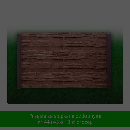
Przęsła ze słupkami ozdobnymi
nr 44 i 45 o 10 zł drożej.