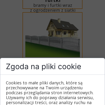
bramy i furtki wraz
z ogrodzeniem z siatki
Ogrodzenia
Zgoda na pliki cookie
betonowe jednostronne
i dwustronne
Cookies to małe pliki danych, które są
przechowywane na Twoim urządzeniu
podczas przeglądania stron internetowych.
Używamy ich do poprawy działania serwisu,
personalizacji treści, oraz analizy ruchu na