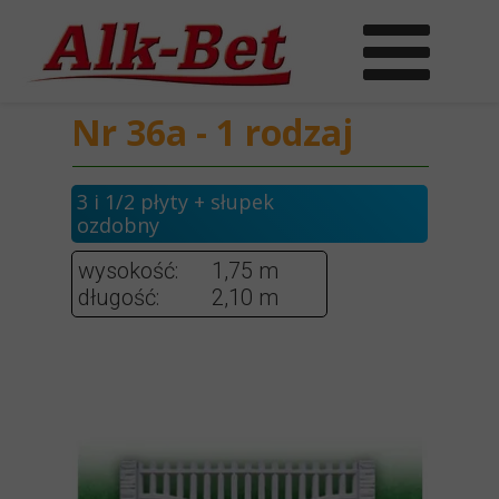
Nr 36a - 1 rodzaj
3 i 1/2 płyty + słupek
ozdobny
wysokość:
1,75 m
długość:
2,10 m