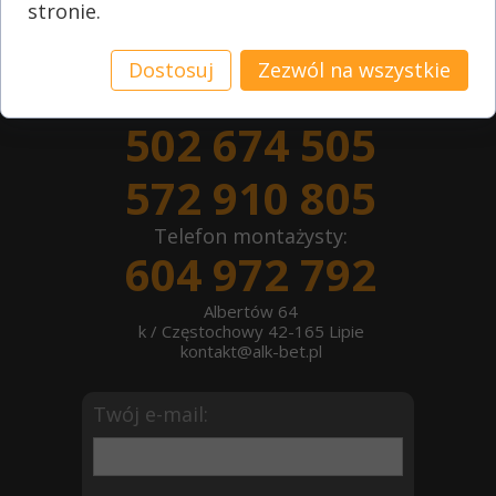
stronie.
Skontaktuj się z nami
Dostosuj
Zezwól na wszystkie
502 674 505
572 910 805
Telefon montażysty:
604 972 792
Albertów 64
k / Częstochowy 42-165 Lipie
kontakt@alk-bet.pl
Twój e-mail: